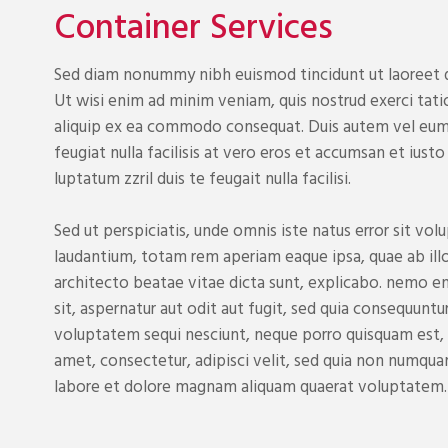
Container Services
Sed diam nonummy nibh euismod tincidunt ut laoreet d
Ut wisi enim ad minim veniam, quis nostrud exerci tatio
aliquip ex ea commodo consequat. Duis autem vel eum i
feugiat nulla facilisis at vero eros et accumsan et iust
luptatum zzril duis te feugait nulla facilisi.
Sed ut perspiciatis, unde omnis iste natus error sit 
laudantium, totam rem aperiam eaque ipsa, quae ab illo
architecto beatae vitae dicta sunt, explicabo. nemo 
sit, aspernatur aut odit aut fugit, sed quia consequuntu
voluptatem sequi nesciunt, neque porro quisquam est, q
amet, consectetur, adipisci velit, sed quia non numqu
labore et dolore magnam aliquam quaerat voluptatem.