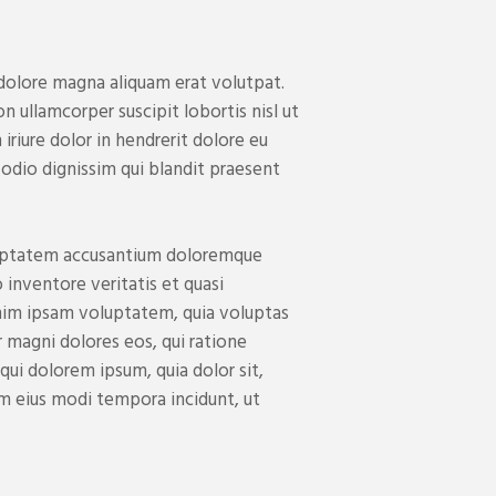
olore magna aliquam erat volutpat.
n ullamcorper suscipit lobortis nisl ut
riure dolor in hendrerit dolore eu
o odio dignissim qui blandit praesent
voluptatem accusantium doloremque
 inventore veritatis et quasi
enim ipsam voluptatem, quia voluptas
r magni dolores eos, qui ratione
ui dolorem ipsum, quia dolor sit,
am eius modi tempora incidunt, ut