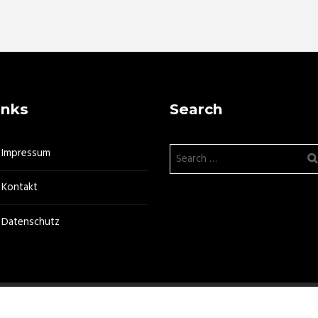
inks
Search
Impressum
Kontakt
Datenschutz
 e.V. - powered by
[infinitum] multimedia®